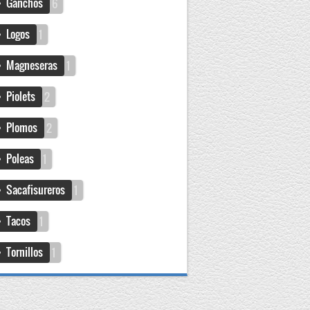
Ganchos
6
Logos
1
Magneseras
1
Piolets
2
Plomos
2
Poleas
1
Sacafisureros
1
Tacos
1
Tornillos
1