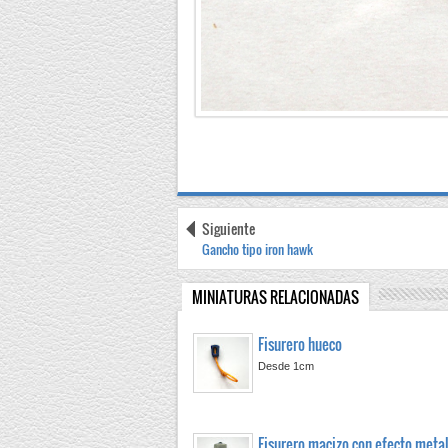
Siguiente
Gancho tipo iron hawk
MINIATURAS RELACIONADAS
Fisurero hueco
Desde 1cm
Fisurero macizo con efecto meta