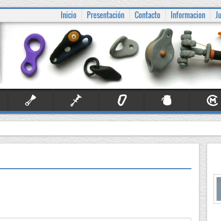
Inicio
Presentación
Contacto
Informacion
J
Fisureros
Friends
Material
Otros
Person