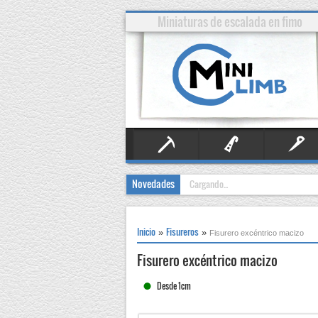
Miniaturas de escalada en fimo
Alpinismo
Artificial
Clavos
Novedades
Cargando...
Inicio
Fisureros
»
»
Fisurero excéntrico macizo
Fisurero excéntrico macizo
Desde 1cm