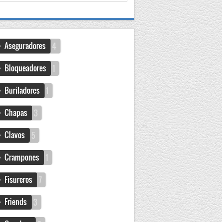
Aseguradores
4
Bloqueadores
1
Buriladores
1
Chapas
3
Clavos
5
Crampones
1
Fisureros
7
Friends
3