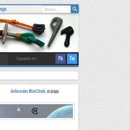
uego
Fb
Tw
Síguenos en :
al
Asteroides MiniClimb
, el juego.