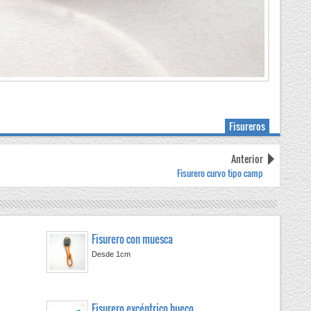
Fisureros
Anterior
Fisurero curvo tipo camp
Fisurero con muesca
Desde 1cm
l
Fisurero excéntrico hueco