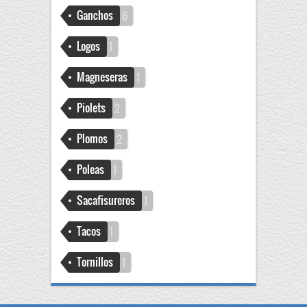
Ganchos
6
Logos
1
Magneseras
1
Piolets
2
Plomos
2
Poleas
1
Sacafisureros
1
Tacos
1
Tornillos
1