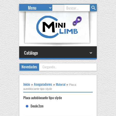
Novedades
Cargando...
Inicio
Aseguradores
Material
»
»
»
Placa
autoblocante tipo slyde
Placa autoblocante tipo slyde
Desde 2cm