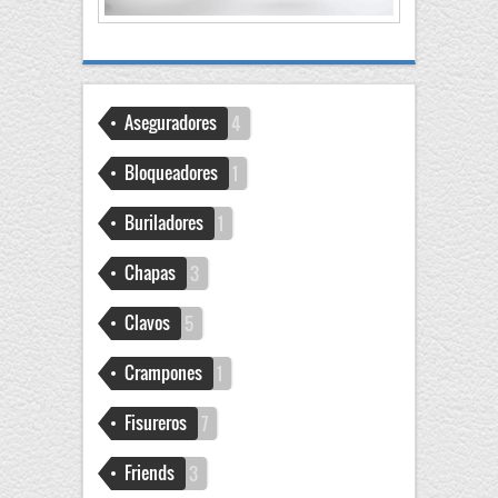
Aseguradores
4
Bloqueadores
1
Buriladores
1
Chapas
3
Clavos
5
Crampones
1
Fisureros
7
Friends
3